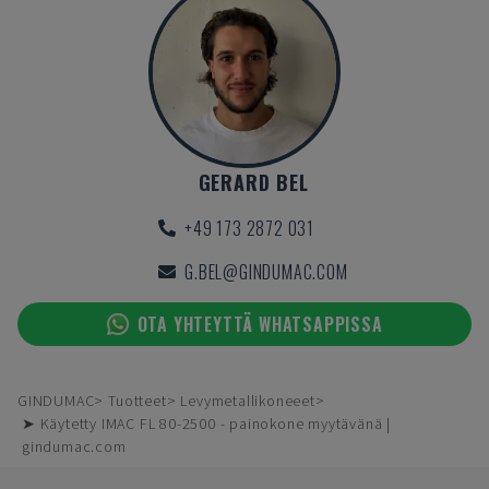
GERARD BEL
+49 173 2872 031
G.BEL@GINDUMAC.COM
OTA YHTEYTTÄ WHATSAPPISSA
GINDUMAC
Tuotteet
Levymetallikoneeet
➤ Käytetty IMAC FL 80-2500 - painokone myytävänä |
gindumac.com