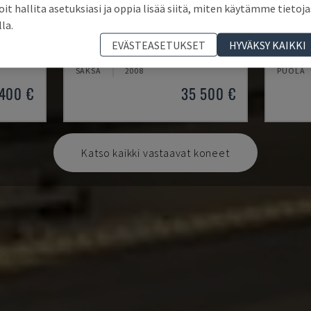
oit hallita asetuksiasi ja oppia lisää siitä, miten käytämme tietoja
lla.
L20
OPTIMAT KAL210/6/A20/S2
JADE 
EVÄSTEASETUKSET
HYVÄKSY KAIKKI
HOMAG - REUNANAUHAKONE
BIESSE 
SAKSA
2008
PUOLA
400 €
35 500 €
Katso kaikki vastaavat koneet