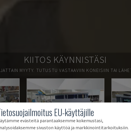
KIITOS KÄYNNISTÄSI
JATTAIN MYYTY.
TUTUSTU VASTAAVIIN KONEISIIN TAI LÄHE
Tietosuojailmoitus EU-käyttäjille
äytämme evästeitä parantaaksemme kokemustasi,
nalysoidaksemme sivuston käyttöä ja markkinointitarkoituksiin.