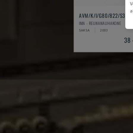
V
a
AVM/K/I/G80/822/S3R3
IMA - REUNANAUHAKONE
SAKSA
2003
38 