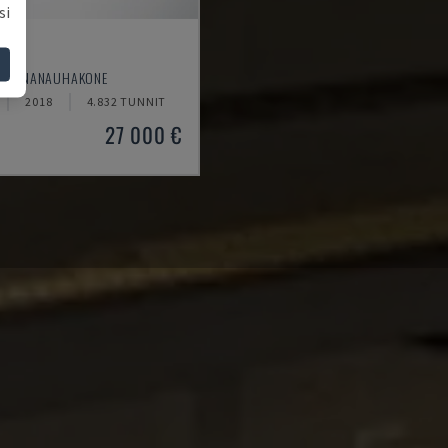
si
340
- REUNANAUHAKONE
2018
4.832 TUNNIT
27 000 €