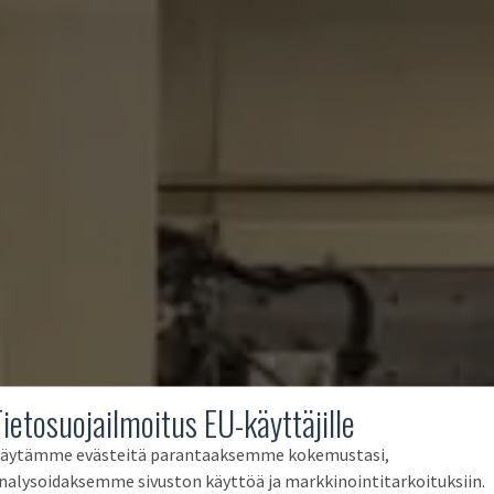
Tietosuojailmoitus EU-käyttäjille
äytämme evästeitä parantaaksemme kokemustasi,
nalysoidaksemme sivuston käyttöä ja markkinointitarkoituksiin.