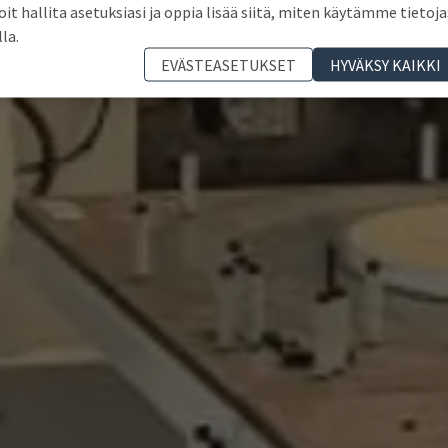
oit hallita asetuksiasi ja oppia lisää siitä, miten käytämme tietoja
lla.
EVÄSTEASETUKSET
HYVÄKSY KAIKKI