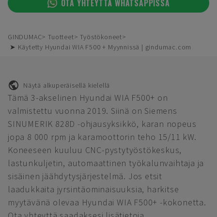
OTA YHTEYTTÄ WHATSAPPISSA
GINDUMAC
Tuotteet
Työstökoneet
➤ Käytetty Hyundai WIA F500 + Myynnissä | gindumac.com
Näytä alkuperäisellä kielellä
Tämä 3-akselinen Hyundai WIA F500+ on
valmistettu vuonna 2019. Siinä on Siemens
SINUMERIK 828D -ohjausyksikkö, karan nopeus
jopa 8 000 rpm ja karamoottorin teho 15/11 kW.
Koneeseen kuuluu CNC-pystytyöstökeskus,
lastunkuljetin, automaattinen työkalunvaihtaja ja
sisäinen jäähdytysjärjestelmä. Jos etsit
laadukkaita jyrsintäominaisuuksia, harkitse
myytävänä olevaa Hyundai WIA F500+ -kokonetta.
Ota yhteyttä saadaksesi lisätietoja.