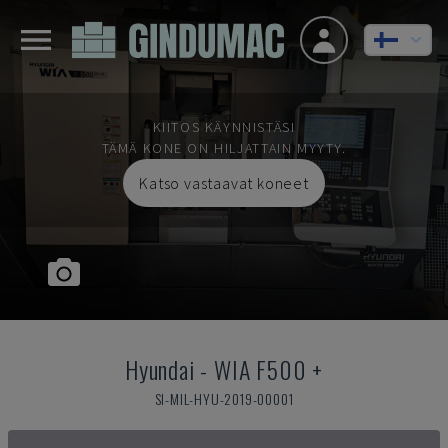
KIITOS KÄYNNISTÄSI
TÄMÄ KONE ON HILJATTAIN MYYTY.
Katso vastaavat koneet
Hyundai
-
WIA F500 +
SI-MIL-HYU-2019-00001