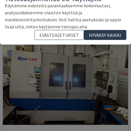
SAKSA
2021
6.000 TUNNIT
Käytämme evästeitä parantaaksemme kokemustasi,
145 000 €
analysoidaksemme sivuston käyttöä ja
markkinointitarkoituksiin. Voit hallita asetuksiasi ja oppia
lisää siitä, miten käytämme tietojasi alla.
EVÄSTEASETUKSET
HYVÄKSY KAIKKI