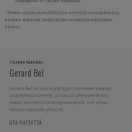
ruuvipuristin (kuten kuvassa).
*Emme vastaa mahdollisista virheistä ilmoituksessa,
koneen tekniset tiedot tulee varmistaa edustajan
kanssa.
TILIVASTAAVASI:
Gerard Bel
Gerard Bel
on yksi käytettyjen koneiden kaupan
asiantuntijoistamme, ja hän on yhteyshenkilösi,
mikäli tarvitset lisätietoja koneesta. Voit ottaa
häneen vapaasti yhteyttä.
OTA YHTEYTTÄ