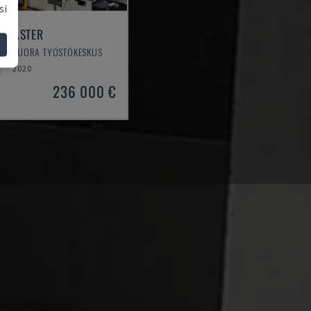
si
M MASTER
AAKASUORA TYÖSTÖKESKUS
2020
236 000 €