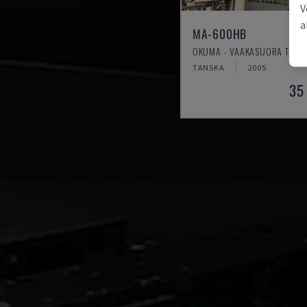
V
a
MA-600HB
OKUMA - VAAKASUORA TYÖS
TANSKA
2005
35