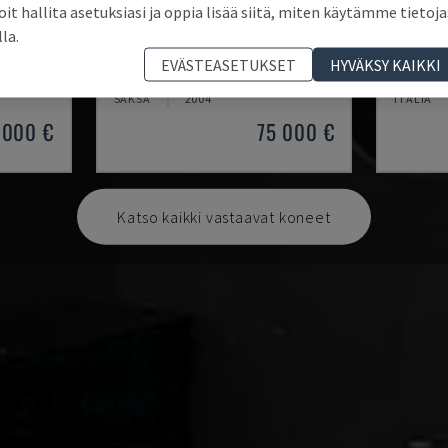
oit hallita asetuksiasi ja oppia lisää siitä, miten käytämme tietoja
lla.
IRD 1600 CNC
SYSTE
EVÄSTEASETUKSET
HYVÄKSY KAIKKI
TÖKESKUS
IRLE - VAAKASUORA TYÖSTÖKESKUS
DVK - V
SAKSA
2004
ITALIA
 000 €
75 000 €
Katso kaikki vastaavat koneet