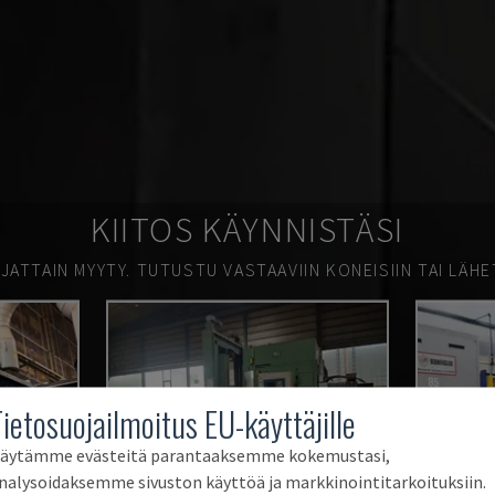
KIITOS KÄYNNISTÄSI
JATTAIN MYYTY.
TUTUSTU VASTAAVIIN KONEISIIN TAI LÄHE
Tietosuojailmoitus EU-käyttäjille
äytämme evästeitä parantaaksemme kokemustasi,
nalysoidaksemme sivuston käyttöä ja markkinointitarkoituksiin.