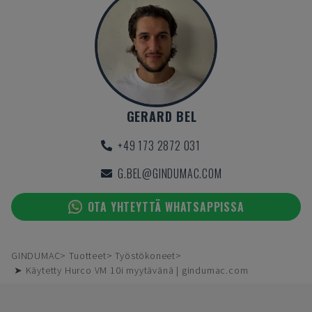
GERARD BEL
+49 173 2872 031
G.BEL@GINDUMAC.COM
OTA YHTEYTTÄ WHATSAPPISSA
GINDUMAC
Tuotteet
Työstökoneet
➤ Käytetty Hurco VM 10i myytävänä | gindumac.com