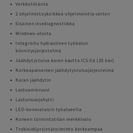
Verkkoliitäntä
2 ohjelmistoyksikköä ohjelmointia varten
Sisäinen itsediagnostiikka
Windows-alusta
Integroitu hydraulinen työkalun
kiinnitysjärjestelmä
Jäähdytystulva karan kautta ICS:llä (20 bar)
Korkeapaineinen jäähdytystulvajärjestelmä
Karan jäähdytin
Lastuamisruuvi
Lastunsuojahytti
LED-konevalaisin työalueella
Koneen toimintatilan merkkivalo
Trokioidijyrsintätoiminto korkeampaa