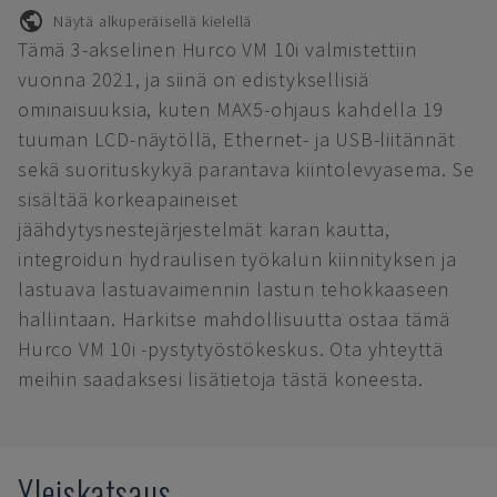
Näytä alkuperäisellä kielellä
Tämä 3-akselinen Hurco VM 10i valmistettiin
vuonna 2021, ja siinä on edistyksellisiä
ominaisuuksia, kuten MAX5-ohjaus kahdella 19
tuuman LCD-näytöllä, Ethernet- ja USB-liitännät
sekä suorituskykyä parantava kiintolevyasema. Se
sisältää korkeapaineiset
jäähdytysnestejärjestelmät karan kautta,
integroidun hydraulisen työkalun kiinnityksen ja
lastuava lastuavaimennin lastun tehokkaaseen
hallintaan. Harkitse mahdollisuutta ostaa tämä
Hurco VM 10i -pystytyöstökeskus. Ota yhteyttä
meihin saadaksesi lisätietoja tästä koneesta.
Yleiskatsaus