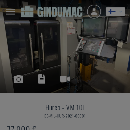
Hurco
-
VM 10i
DE-MIL-HUR-2021-00001
77 000 €