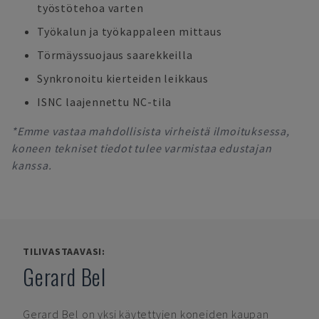
työstötehoa varten
Työkalun ja työkappaleen mittaus
Törmäyssuojaus saarekkeilla
Synkronoitu kierteiden leikkaus
ISNC laajennettu NC-tila
*Emme vastaa mahdollisista virheistä ilmoituksessa,
koneen tekniset tiedot tulee varmistaa edustajan
kanssa.
TILIVASTAAVASI:
Gerard Bel
Gerard Bel
on yksi käytettyjen koneiden kaupan