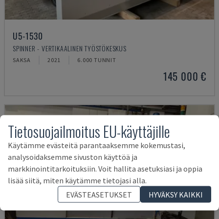
U5-1530
SPINNER - VERTIKAALINEN TYÖSTÖKESKUS
SAKSA
2021
6.000 TUNNIT
145 000 €
Tietosuojailmoitus EU-käyttäjille
Käytämme evästeitä parantaaksemme kokemustasi,
analysoidaksemme sivuston käyttöä ja
markkinointitarkoituksiin. Voit hallita asetuksiasi ja oppia
lisää siitä, miten käytämme tietojasi alla.
EVÄSTEASETUKSET
HYVÄKSY KAIKKI