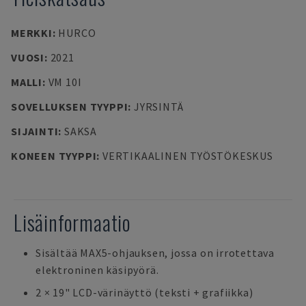
MERKKI
:
HURCO
VUOSI
:
2021
MALLI
:
VM 10I
SOVELLUKSEN TYYPPI
:
JYRSINTÄ
SIJAINTI
:
SAKSA
KONEEN TYYPPI
:
VERTIKAALINEN TYÖSTÖKESKUS
Lisäinformaatio
Sisältää MAX5-ohjauksen, jossa on irrotettava
elektroninen käsipyörä.
2 × 19" LCD-värinäyttö (teksti + grafiikka)