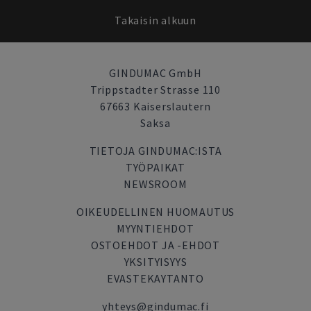
Takaisin alkuun
GINDUMAC GmbH
Trippstadter Strasse 110
67663 Kaiserslautern
Saksa
TIETOJA GINDUMAC:ISTA
TYÖPAIKAT
NEWSROOM
OIKEUDELLINEN HUOMAUTUS
MYYNTIEHDOT
OSTOEHDOT JA -EHDOT
YKSITYISYYS
EVASTEKAYTANTO
yhteys@gindumac.fi