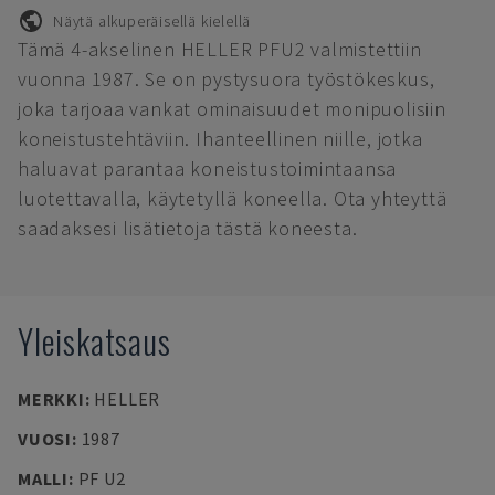
Näytä alkuperäisellä kielellä
Tämä 4-akselinen HELLER PFU2 valmistettiin
vuonna 1987. Se on pystysuora työstökeskus,
joka tarjoaa vankat ominaisuudet monipuolisiin
koneistustehtäviin. Ihanteellinen niille, jotka
haluavat parantaa koneistustoimintaansa
luotettavalla, käytetyllä koneella. Ota yhteyttä
saadaksesi lisätietoja tästä koneesta.
Yleiskatsaus
MERKKI
:
HELLER
VUOSI
:
1987
MALLI
:
PF U2