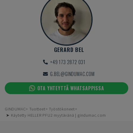
GERARD BEL
+49 173 2872 031
G.BEL@GINDUMAC.COM
OTA YHTEYTTÄ WHATSAPPISSA
GINDUMAC
Tuotteet
Työstökoneet
➤ Käytetty HELLER PFU2 myytävänä | gindumac.com