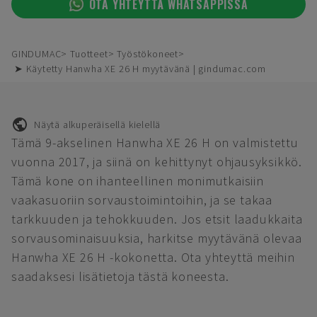
OTA YHTEYTTÄ WHATSAPPISSA
GINDUMAC
Tuotteet
Työstökoneet
➤ Käytetty Hanwha XE 26 H myytävänä | gindumac.com
Näytä alkuperäisellä kielellä
Tämä 9-akselinen Hanwha XE 26 H on valmistettu
vuonna 2017, ja siinä on kehittynyt ohjausyksikkö.
Tämä kone on ihanteellinen monimutkaisiin
vaakasuoriin sorvaustoimintoihin, ja se takaa
tarkkuuden ja tehokkuuden. Jos etsit laadukkaita
sorvausominaisuuksia, harkitse myytävänä olevaa
Hanwha XE 26 H -kokonetta. Ota yhteyttä meihin
saadaksesi lisätietoja tästä koneesta.