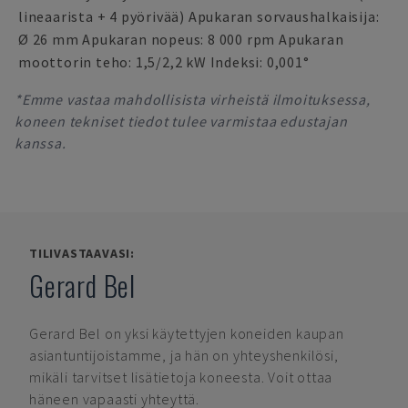
lineaarista + 4 pyörivää) Apukaran sorvaushalkaisija:
Ø 26 mm Apukaran nopeus: 8 000 rpm Apukaran
moottorin teho: 1,5/2,2 kW Indeksi: 0,001°
*Emme vastaa mahdollisista virheistä ilmoituksessa,
koneen tekniset tiedot tulee varmistaa edustajan
kanssa.
TILIVASTAAVASI:
Gerard Bel
Gerard Bel
on yksi käytettyjen koneiden kaupan
asiantuntijoistamme, ja hän on yhteyshenkilösi,
mikäli tarvitset lisätietoja koneesta. Voit ottaa
häneen vapaasti yhteyttä.