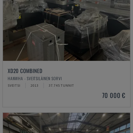
XD20 COMBINED
HANWHA - SVEITSILÄINEN SORVI
SVEITSI
2013
37.745 TUNNIT
70 000 €