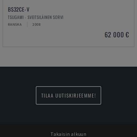
BS32CE-V
TSUGAMI - SVEITSILÄINEN SORVI
RANSKA
2008
62 000 €
TILAA UUTISKIRJEEMME!
Takaisin alkuun