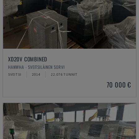
XD20V COMBINED
HANWHA - SVEITSILÄINEN SORVI
SVEITSI
2014
22.076 TUNNIT
70 000 €