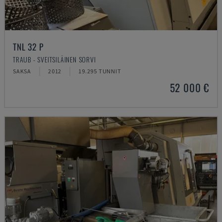
TNL 32 P
TRAUB - SVEITSILÄINEN SORVI
SAKSA
2012
19.295 TUNNIT
52 000 €