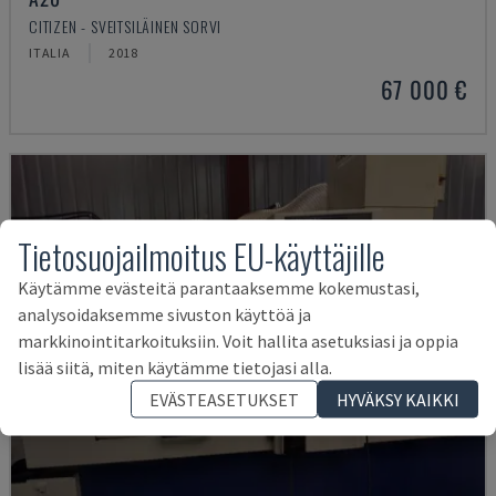
CITIZEN - SVEITSILÄINEN SORVI
ITALIA
2018
67 000 €
Tietosuojailmoitus EU-käyttäjille
Käytämme evästeitä parantaaksemme kokemustasi,
analysoidaksemme sivuston käyttöä ja
markkinointitarkoituksiin. Voit hallita asetuksiasi ja oppia
lisää siitä, miten käytämme tietojasi alla.
EVÄSTEASETUKSET
HYVÄKSY KAIKKI