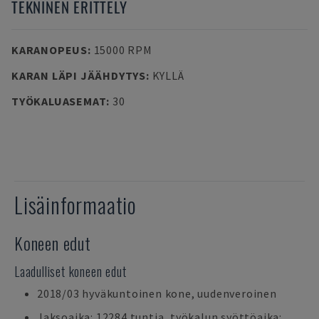
TEKNINEN ERITTELY
KARANOPEUS
:
15000 RPM
KARAN LÄPI JÄÄHDYTYS
:
KYLLÄ
TYÖKALUASEMAT
:
30
Lisäinformaatio
Koneen edut
Laadulliset koneen edut
2018/03 hyväkuntoinen kone, uudenveroinen
Jaksoaika: 12284 tuntia, työkalun syöttöaika: