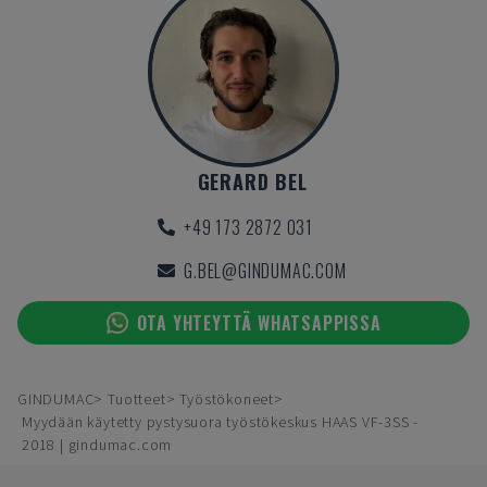
GERARD BEL
+49 173 2872 031
G.BEL@GINDUMAC.COM
OTA YHTEYTTÄ WHATSAPPISSA
GINDUMAC
Tuotteet
Työstökoneet
Myydään käytetty pystysuora työstökeskus HAAS VF-3SS -
2018 | gindumac.com