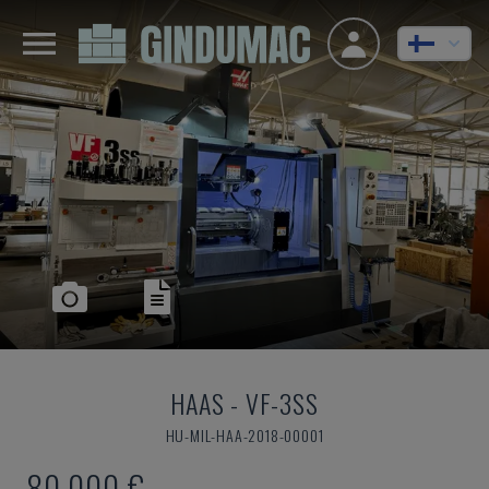
HAAS
-
VF-3SS
HU-MIL-HAA-2018-00001
80 000 €