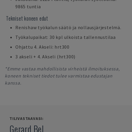
9865 tuntia
Tekniset koneen edut
Renishaw työkalun säätö ja nollausjärjestelmä.
Työkalupaikat: 30 kpl ulkoista tallennustilaa
Ohjattu 4. Akseli: hrt300
3 akseli + 4. Akseli (hrt300)
*Emme vastaa mahdollisista virheistä ilmoituksessa,
koneen tekniset tiedot tulee varmistaa edustajan
kanssa.
TILIVASTAAVASI:
Gerard Bel