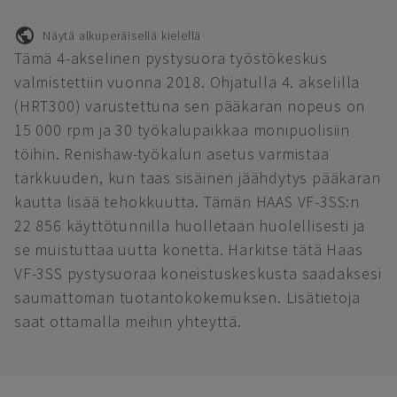
Näytä alkuperäisellä kielellä
Tämä 4-akselinen pystysuora työstökeskus
valmistettiin vuonna 2018. Ohjatulla 4. akselilla
(HRT300) varustettuna sen pääkaran nopeus on
15 000 rpm ja 30 työkalupaikkaa monipuolisiin
töihin. Renishaw-työkalun asetus varmistaa
tarkkuuden, kun taas sisäinen jäähdytys pääkaran
kautta lisää tehokkuutta. Tämän HAAS VF-3SS:n
22 856 käyttötunnilla huolletaan huolellisesti ja
se muistuttaa uutta konetta. Harkitse tätä Haas
VF-3SS pystysuoraa koneistuskeskusta saadaksesi
saumattoman tuotantokokemuksen. Lisätietoja
saat ottamalla meihin yhteyttä.