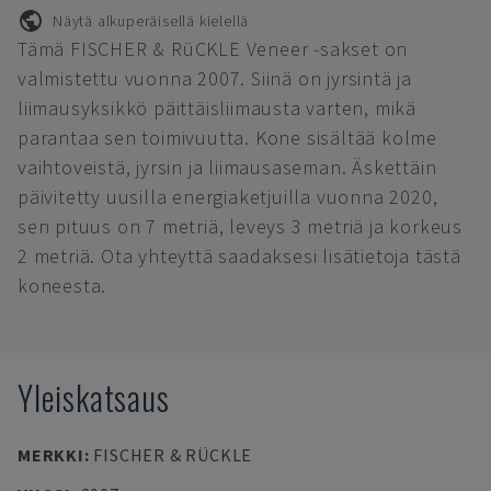
Näytä alkuperäisellä kielellä
Tämä FISCHER & RüCKLE Veneer -sakset on
valmistettu vuonna 2007. Siinä on jyrsintä ja
liimausyksikkö päittäisliimausta varten, mikä
parantaa sen toimivuutta. Kone sisältää kolme
vaihtoveistä, jyrsin ja liimausaseman. Äskettäin
päivitetty uusilla energiaketjuilla vuonna 2020,
sen pituus on 7 metriä, leveys 3 metriä ja korkeus
2 metriä. Ota yhteyttä saadaksesi lisätietoja tästä
koneesta.
Yleiskatsaus
MERKKI
:
FISCHER & RÜCKLE