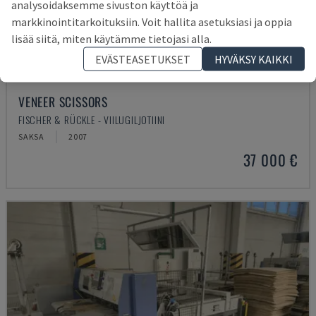
analysoidaksemme sivuston käyttöä ja
markkinointitarkoituksiin. Voit hallita asetuksiasi ja oppia
lisää siitä, miten käytämme tietojasi alla.
EVÄSTEASETUKSET
HYVÄKSY KAIKKI
VENEER SCISSORS
FISCHER & RÜCKLE - VIILUGILJOTIINI
SAKSA
2007
37 000 €