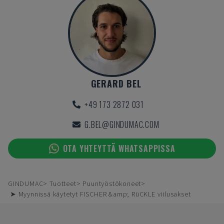
GERARD BEL
+49 173 2872 031
G.BEL@GINDUMAC.COM
OTA YHTEYTTÄ WHATSAPPISSA
GINDUMAC
Tuotteet
Puuntyöstökoneet
➤ Myynnissä käytetyt FISCHER &amp; RüCKLE viilusakset