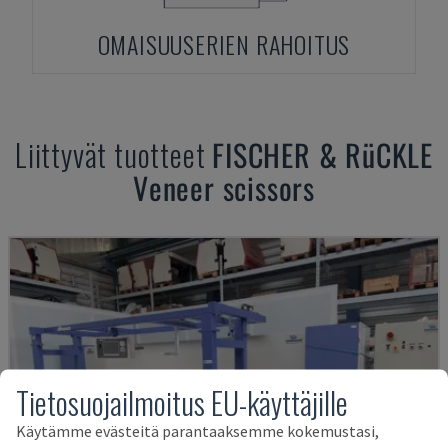
OMAISUUSERIEN RAHOITUS
Liittyvät tuotteet
FISCHER & RüCKLE
Veneer scissors
Tietosuojailmoitus EU-käyttäjille
Käytämme evästeitä parantaaksemme kokemustasi,