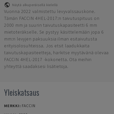
Näytä alkuperäisellä kielellä
Vuonna 2022 valmistettu levyvalssauskone.
Tämän FACCIN 4HEL-2017:n taivutuspituus on
2000 mm ja suurin taivutuskapasiteetti 6 mm
mietoteräkselle. Se pystyy käsittelemään jopa 6
mm:n levyjen paksuuksia ilman esitaivutusta
erityisolosuhteissa. Jos etsit laadukkaita
taivutuskapasiteetteja, harkitse myytävänä olevaa
FACCIN 4HEL-2017 -kokonetta. Ota meihin
yhteyttä saadaksesi lisätietoja.
Yleiskatsaus
MERKKI
:
FACCIN