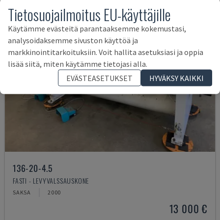
Tietosuojailmoitus EU-käyttäjille
Käytämme evästeitä parantaaksemme kokemustasi,
analysoidaksemme sivuston käyttöä ja
markkinointitarkoituksiin. Voit hallita asetuksiasi ja oppia
lisää siitä, miten käytämme tietojasi alla.
EVÄSTEASETUKSET
HYVÄKSY KAIKKI
136-20-4.5
FASTI - LEVYVALSSAUSKONE
SAKSA
2000
13 000 €