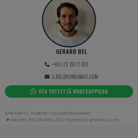
GERARD BEL
+49 173 2872 031
G.BEL@GINDUMAC.COM
OTA YHTEYTTÄ WHATSAPPISSA
GINDUMAC
Tuotteet
Levymetallikoneeet
➤ Käytetty FACCIN 4HEL-2017 Myynnissä | gindumac.com