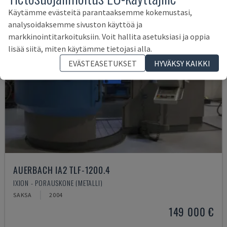
Käytämme evästeitä parantaaksemme kokemustasi,
analysoidaksemme sivuston käyttöä ja
markkinointitarkoituksiin. Voit hallita asetuksiasi ja oppia
lisää siitä, miten käytämme tietojasi alla.
EVÄSTEASETUKSET
HYVÄKSY KAIKKI
AUERBACH IA2 TLF-1200.4
IXION - PORAUSKONE (METALLI)
SAKSA
2004
149 000 €