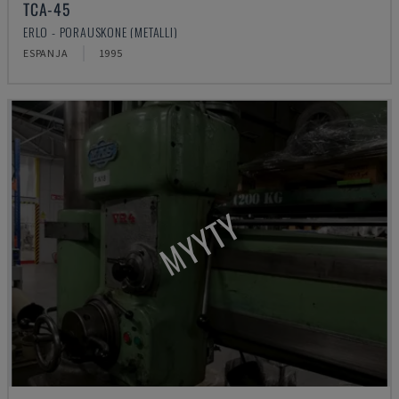
TCA-45
ERLO - PORAUSKONE (METALLI)
ESPANJA
1995
MYYTY