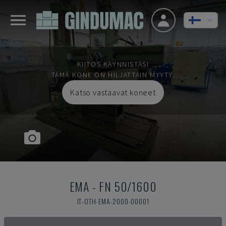
KIITOS KÄYNNISTÄSI
TÄMÄ KONE ON HILJATTAIN MYYTY.
Katso vastaavat koneet
EMA
-
FN 50/1600
IT-OTH-EMA-2000-00001