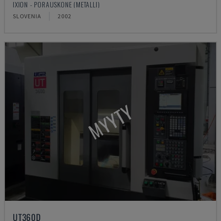
IXION - PORAUSKONE (METALLI)
SLOVENIA
2002
MYYTY
UT360D