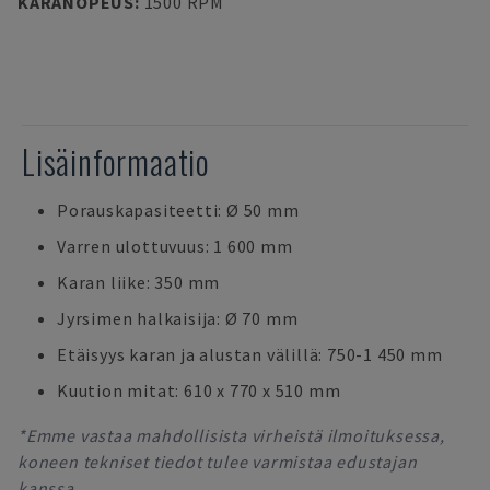
KARANOPEUS
:
1500 RPM
Lisäinformaatio
Porauskapasiteetti: Ø 50 mm
Varren ulottuvuus: 1 600 mm
Karan liike: 350 mm
Jyrsimen halkaisija: Ø 70 mm
Etäisyys karan ja alustan välillä: 750-1 450 mm
Kuution mitat: 610 x 770 x 510 mm
*Emme vastaa mahdollisista virheistä ilmoituksessa,
koneen tekniset tiedot tulee varmistaa edustajan
kanssa.