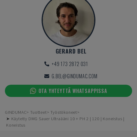
GERARD BEL
+49 173 2872 031
G.BEL@GINDUMAC.COM
OTA YHTEYTTÄ WHATSAPPISSA
GINDUMAC
Tuotteet
Työstökoneet
➤ Käytetty DMG Sauer Ultraääni 10 + PH 2 | 120 | Koneistus |
Koneistus