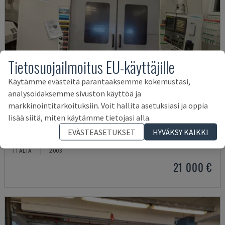
Tietosuojailmoitus EU-käyttäjille
Käytämme evästeitä parantaaksemme kokemustasi,
analysoidaksemme sivuston käyttöä ja
markkinointitarkoituksiin. Voit hallita asetuksiasi ja oppia
lisää siitä, miten käytämme tietojasi alla.
MYNX 550
EVÄSTEASETUKSET
HYVÄKSY KAIKKI
DAEWOO - VERTIKAALINEN TYÖSTÖKESKUS
ITALIA
2003
21 000 €