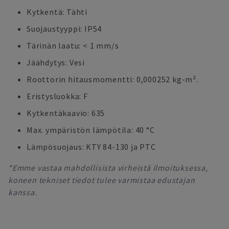
Kytkentä: Tähti
Suojaustyyppi: IP54
Tärinän laatu: < 1 mm/s
Jäähdytys: Vesi
Roottorin hitausmomentti: 0,000252 kg-m².
Eristysluokka: F
Kytkentäkaavio: 635
Max. ympäristön lämpötila: 40 °C
Lämpösuojaus: KTY 84-130 ja PTC
*Emme vastaa mahdollisista virheistä ilmoituksessa,
koneen tekniset tiedot tulee varmistaa edustajan
kanssa.