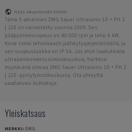
Näytä alkuperäisellä kielellä
Tämä 5-akselinen DMG Sauer Ultrasonic 10 + PH 2
| 120 on valmistettu vuonna 2009. Sen
pääpyörimisnopeus on 40 000 rpm ja teho 6 kW.
Kone toimii tehokkaasti jäähdytysjärjestelmällä, ja
sen suojausluokka on IP 54. Jos etsit laadukkaita
ultraäänikoneistusominaisuuksia, harkitse
myytävänä olevaa DMG Sauer Ultrasonic 10 + PH 2
| 120 -pystytyöstökeskusta. Ota yhteyttä
saadaksesi lisätietoja.
Yleiskatsaus
MERKKI
:
DMG