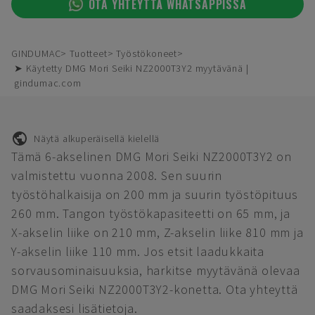
OTA YHTEYTTÄ WHATSAPPISSA
GINDUMAC
Tuotteet
Työstökoneet
➤ Käytetty DMG Mori Seiki NZ2000T3Y2 myytävänä |
gindumac.com
Näytä alkuperäisellä kielellä
Tämä 6-akselinen DMG Mori Seiki NZ2000T3Y2 on
valmistettu vuonna 2008. Sen suurin
työstöhalkaisija on 200 mm ja suurin työstöpituus
260 mm. Tangon työstökapasiteetti on 65 mm, ja
X-akselin liike on 210 mm, Z-akselin liike 810 mm ja
Y-akselin liike 110 mm. Jos etsit laadukkaita
sorvausominaisuuksia, harkitse myytävänä olevaa
DMG Mori Seiki NZ2000T3Y2-konetta. Ota yhteyttä
saadaksesi lisätietoja.