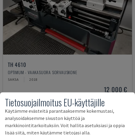
TH 4610
OPTIMUM - VAAKASUORA SORVAUSKONE
SAKSA
2018
12 000 €
Tietosuojailmoitus EU-käyttäjille
Käytämme evästeitä parantaaksemme kokemustasi,
analysoidaksemme sivuston käyttöä ja
markkinointitarkoituksiin. Voit hallita asetuksiasi ja oppia
lisää siitä, miten käytämme tietojasi alla.