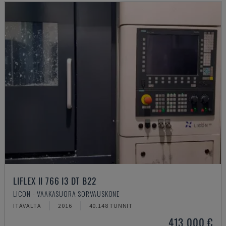
LIFLEX II 766 I3 DT B22
LICON - VAAKASUORA SORVAUSKONE
ITÄVALTA
2016
40.148 TUNNIT
413 000 €