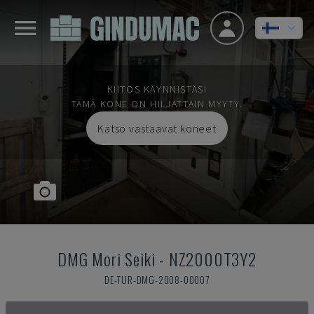
KIITOS KÄYNNISTÄSI
TÄMÄ KONE ON HILJATTAIN MYYTY.
Katso vastaavat koneet
DMG Mori Seiki
-
NZ2000T3Y2
DE-TUR-DMG-2008-00007