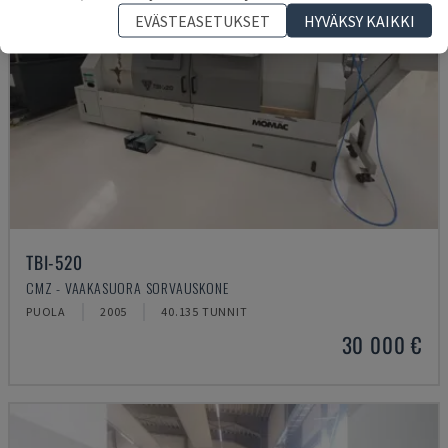
EVÄSTEASETUKSET
HYVÄKSY KAIKKI
TBI-520
CMZ - VAAKASUORA SORVAUSKONE
PUOLA
2005
40.135 TUNNIT
30 000 €