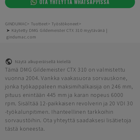
OTA YHTEYTTÄ WHATSAPPISSA
GINDUMAC
Tuotteet
Työstökoneet
➤ Käytetty DMG Gildemeister CTX 310 myytävänä |
gindumac.com
Näytä alkuperäisellä kielellä
Tämä DMG Gildemeister CTX 310 on valmistettu
vuonna 2004. Vankka vaakasuora sorvauskone,
jonka työkappaleen maksimihalkaisija on 246 mm,
pituus enintään 445 mm ja karan nopeus 6000
rpm. Sisältää 12-paikkaisen revolverin ja 20 VDI 30
-työkalunpitimen. Ihanteellinen tarkkoihin
sorvaustöihin. Ota yhteyttä saadaksesi lisätietoja
tästä koneesta.