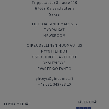
Trippstadter Strasse 110
67663 Kaiserslautern
Saksa
TIETOJA GINDUMAC:ISTA
TYÖPAIKAT
NEWSROOM
OIKEUDELLINEN HUOMAUTUS
MYYNTIEHDOT
OSTOEHDOT JA -EHDOT
YKSITYISYYS
EVASTEKAYTANTO
yhteys@gindumac.fi
+49 631 343738 20
JÄSENENÄ:
LÖYDÄ MEIDÄT: