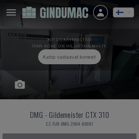
KIITOS KÄYNNISTÄSI
TÄMÄ KONE ON HILJATTAIN MYYTY.
Katso vastaavat koneet
DMG
-
Gildemeister CTX 310
CZ-TUR-DMG-2004-00001