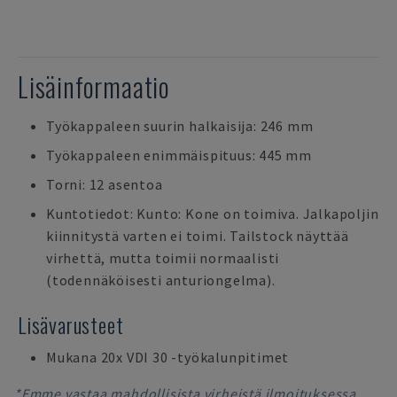
Lisäinformaatio
Työkappaleen suurin halkaisija: 246 mm
Työkappaleen enimmäispituus: 445 mm
Torni: 12 asentoa
Kuntotiedot: Kunto: Kone on toimiva. Jalkapoljin
kiinnitystä varten ei toimi. Tailstock näyttää
virhettä, mutta toimii normaalisti
(todennäköisesti anturiongelma).
Lisävarusteet
Mukana 20x VDI 30 -työkalunpitimet
*Emme vastaa mahdollisista virheistä ilmoituksessa,