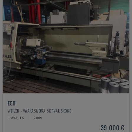
E50
WEILER - VAAKASUORA SORVAUSKONE
ITÄVALTA
2009
39 000 €