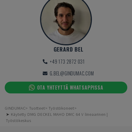
GERARD BEL
+49 173 2872 031
G.BEL@GINDUMAC.COM
OTA YHTEYTTÄ WHATSAPPISSA
GINDUMAC
Tuotteet
Työstökoneet
➤ Käytetty DMG DECKEL MAHO DMC 64 V lineaarinen |
Työstökeskus