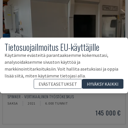
Tietosuojailmoitus EU-käyttäjille
Käytämme evästeitä parantaaksemme kokemustasi,
analysoidaksemme sivuston käyttöä ja
markkinointitarkoituksiin. Voit hallita asetuksiasi ja oppia
lisää siitä, miten käytämme tietojasi alla.
EVÄSTEASETUKSET
HYVÄKSY KAIKKI
U5-1530
SPINNER - VERTIKAALINEN TYÖSTÖKESKUS
SAKSA
2021
6.000 TUNNIT
145 000 €