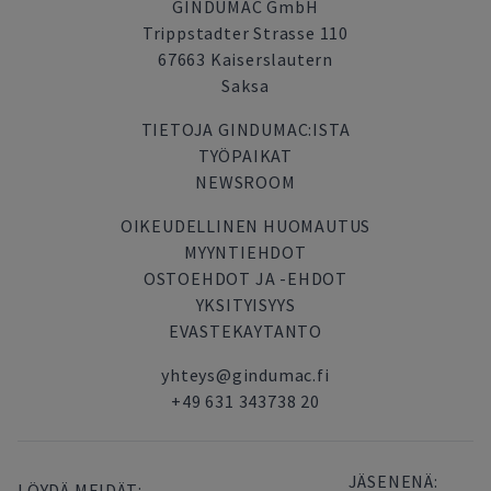
GINDUMAC GmbH
Trippstadter Strasse 110
67663 Kaiserslautern
Saksa
TIETOJA GINDUMAC:ISTA
TYÖPAIKAT
NEWSROOM
OIKEUDELLINEN HUOMAUTUS
MYYNTIEHDOT
OSTOEHDOT JA -EHDOT
YKSITYISYYS
EVASTEKAYTANTO
yhteys@gindumac.fi
+49 631 343738 20
JÄSENENÄ:
LÖYDÄ MEIDÄT: