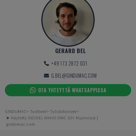
GERARD BEL
+49 173 2872 031
G.BEL@GINDUMAC.COM
OTA YHTEYTTÄ WHATSAPPISSA
GINDUMAC
Tuotteet
Työstökoneet
➤ Käytetty DECKEL MAHO DMC 63V Myynnissä |
gindumac.com