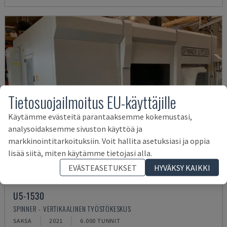
Tietosuojailmoitus EU-käyttäjille
Käytämme evästeitä parantaaksemme kokemustasi,
analysoidaksemme sivuston käyttöä ja
markkinointitarkoituksiin. Voit hallita asetuksiasi ja oppia
lisää siitä, miten käytämme tietojasi alla.
EVÄSTEASETUKSET
HYVÄKSY KAIKKI
U5-1530
SPINNER - VERTIKAALINEN TYÖSTÖKESKUS
SAKSA
2021
6.000 TUNNIT