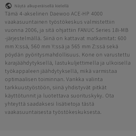
Näytä alkuperäisellä kielellä
Tämä 4-akselinen Daewoo ACE-HP 4000
vaakasuuntainen työstökeskus valmistettiin
vuonna 2006, ja sitä ohjattiin FANUC Series 18i-MB
-järjestelmällä. Siinä on kattavat matkamitat: 600
mm X:ssä, 560 mm Y:ssä ja 565 mm Z:ssä sekä
pöydän pyöritysmahdollisuus. Kone on varustettu
karajäähdytyksellä, lastukuljettimella ja ulkoisella
työkappaleen jäähdytyksellä, mikä varmistaa
optimaalisen toiminnan. Vankka valinta
tarkkuustyöstöön, siinä yhdistyvät pitkät
käyttötunnit ja luotettava suorituskyky. Ota
yhteyttä saadaksesi lisätietoja tästä
vaakasuuntaisesta työstökeskuksesta.