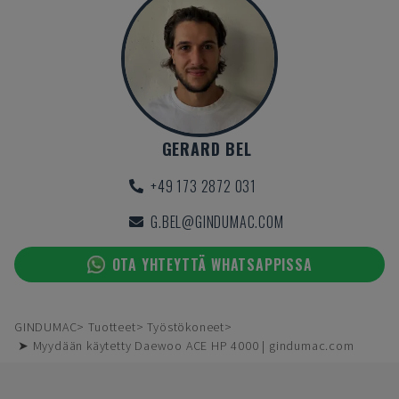
GERARD BEL
+49 173 2872 031
G.BEL@GINDUMAC.COM
OTA YHTEYTTÄ WHATSAPPISSA
GINDUMAC
Tuotteet
Työstökoneet
➤ Myydään käytetty Daewoo ACE HP 4000 | gindumac.com