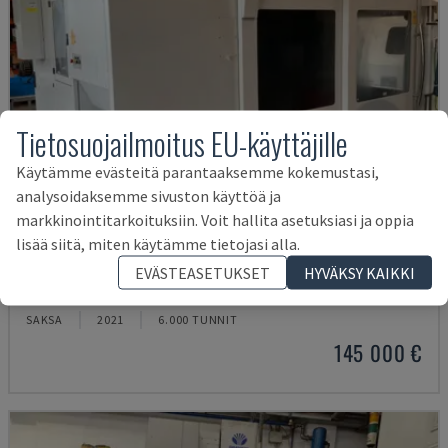
Tietosuojailmoitus EU-käyttäjille
Käytämme evästeitä parantaaksemme kokemustasi,
analysoidaksemme sivuston käyttöä ja
markkinointitarkoituksiin. Voit hallita asetuksiasi ja oppia
lisää siitä, miten käytämme tietojasi alla.
U5-1530
EVÄSTEASETUKSET
HYVÄKSY KAIKKI
SPINNER - VERTIKAALINEN TYÖSTÖKESKUS
SAKSA
2021
6.000 TUNNIT
145 000 €