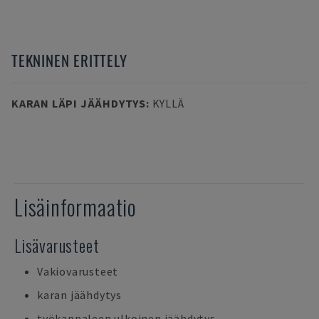
TEKNINEN ERITTELY
KARAN LÄPI JÄÄHDYTYS
:
KYLLÄ
Lisäinformaatio
Lisävarusteet
Vakiovarusteet
karan jäähdytys
työkappaleen ulkoinen jäähdytys