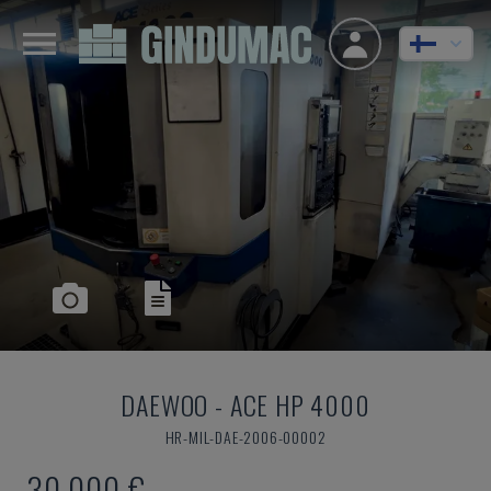
DAEWOO
-
ACE HP 4000
HR-MIL-DAE-2006-00002
30 000 €