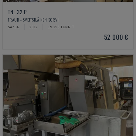
TNL 32 P
TRAUB - SVEITSILÄINEN SORVI
SAKSA
2012
19.295 TUNNIT
52 000 €