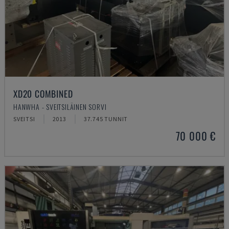
XD20 COMBINED
HANWHA - SVEITSILÄINEN SORVI
SVEITSI
2013
37.745 TUNNIT
70 000 €