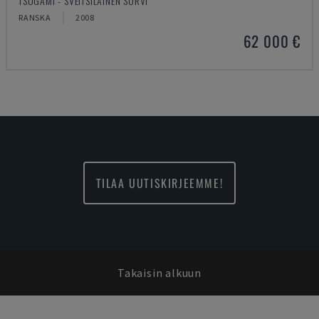
TSUGAMI - SVEITSILÄINEN SORVI
RANSKA
2008
62 000 €
TILAA UUTISKIRJEEMME!
Takaisin alkuun