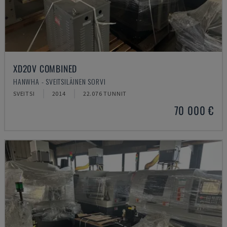
XD20V COMBINED
HANWHA - SVEITSILÄINEN SORVI
SVEITSI
2014
22.076 TUNNIT
70 000 €