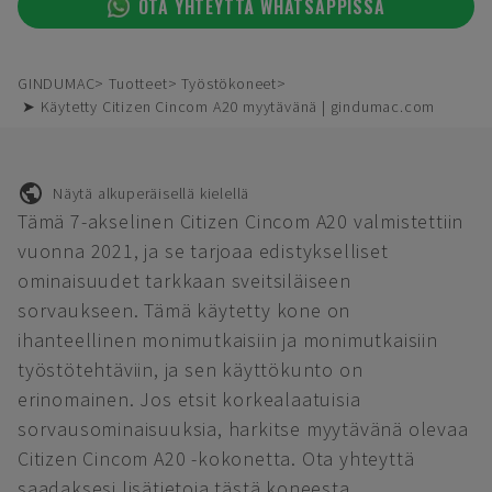
OTA YHTEYTTÄ WHATSAPPISSA
GINDUMAC
Tuotteet
Työstökoneet
➤ Käytetty Citizen Cincom A20 myytävänä | gindumac.com
Näytä alkuperäisellä kielellä
Tämä 7-akselinen Citizen Cincom A20 valmistettiin
vuonna 2021, ja se tarjoaa edistykselliset
ominaisuudet tarkkaan sveitsiläiseen
sorvaukseen. Tämä käytetty kone on
ihanteellinen monimutkaisiin ja monimutkaisiin
työstötehtäviin, ja sen käyttökunto on
erinomainen. Jos etsit korkealaatuisia
sorvausominaisuuksia, harkitse myytävänä olevaa
Citizen Cincom A20 -kokonetta. Ota yhteyttä
saadaksesi lisätietoja tästä koneesta.