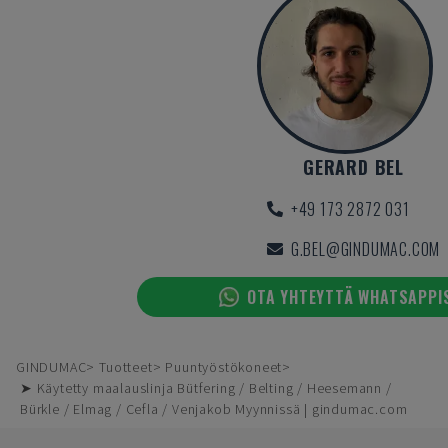
GERARD BEL
+49 173 2872 031
G.BEL@GINDUMAC.COM
OTA YHTEYTTÄ WHATSAPPI
GINDUMAC
Tuotteet
Puuntyöstökoneet
➤ Käytetty maalauslinja Bütfering / Belting / Heesemann /
Bürkle / Elmag / Cefla / Venjakob Myynnissä | gindumac.com