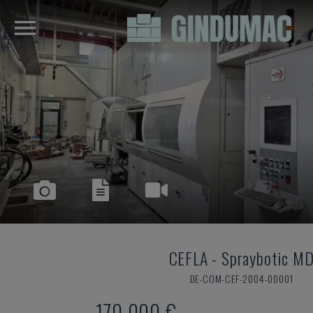
CEFLA
-
Spraybotic M
DE-COM-CEF-2004-00001
170 000 €