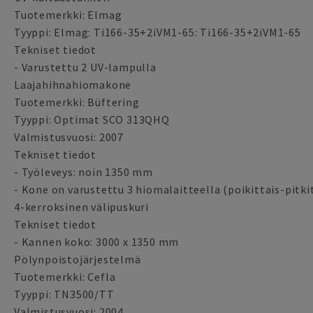
Tuotemerkki: Elmag
Tyyppi: Elmag: Ti166-35+2iVM1-65: Ti166-35+2iVM1-65
Tekniset tiedot
- Varustettu 2 UV-lampulla
Laajahihnahiomakone
Tuotemerkki: Büftering
Tyyppi: Optimat SCO 313QHQ
Valmistusvuosi: 2007
Tekniset tiedot
- Työleveys: noin 1350 mm
- Kone on varustettu 3 hiomalaitteella (poikittais-pitkit
4-kerroksinen välipuskuri
Tekniset tiedot
- Kannen koko: 3000 x 1350 mm
Pölynpoistojärjestelmä
Tuotemerkki: Cefla
Tyyppi: TN3500/TT
Valmistusvuosi: 2004