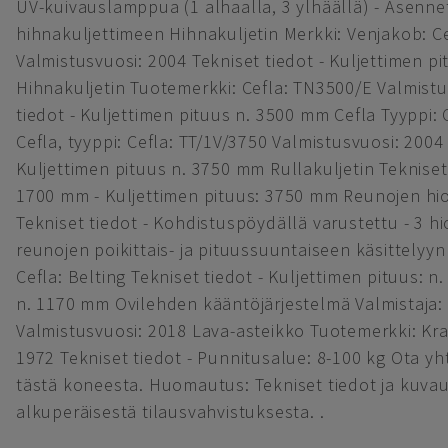
UV-kuivauslamppua (1 alhaalla, 3 ylhäällä) - Asenne
hihnakuljettimeen Hihnakuljetin Merkki: Venjakob: C
Valmistusvuosi: 2004 Tekniset tiedot - Kuljettimen p
Hihnakuljetin Tuotemerkki: Cefla: TN3500/E Valmistu
tiedot - Kuljettimen pituus n. 3500 mm Cefla Tyyppi: Ce
Cefla, tyyppi: Cefla: TT/1V/3750 Valmistusvuosi: 2004 
Kuljettimen pituus n. 3750 mm Rullakuljetin Tekniset 
1700 mm - Kuljettimen pituus: 3750 mm Reunojen hio
Tekniset tiedot - Kohdistuspöydällä varustettu - 3 h
reunojen poikittais- ja pituussuuntaiseen käsittelyyn
Cefla: Belting Tekniset tiedot - Kuljettimen pituus: 
n. 1170 mm Ovilehden kääntöjärjestelmä Valmistaja: B
Valmistusvuosi: 2018 Lava-asteikko Tuotemerkki: Kraf
1972 Tekniset tiedot - Punnitusalue: 8-100 kg Ota yhte
tästä koneesta. Huomautus: Tekniset tiedot ja kuvau
alkuperäisestä tilausvahvistuksesta. .