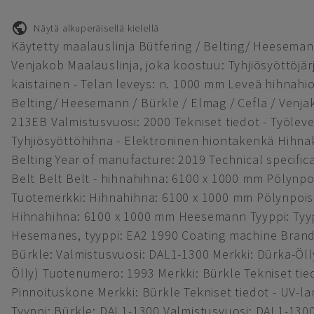
Näytä alkuperäisellä kielellä
Käytetty maalauslinja Bütfering / Belting/ Heesemann
Venjakob Maalauslinja, joka koostuu: Tyhjiösyöttöjärj
kaistainen - Telan leveys: n. 1000 mm Leveä hihnahi
Belting/ Heesemann / Bürkle / Elmag / Cefla / Venjak
213EB Valmistusvuosi: 2000 Tekniset tiedot - Työlev
Tyhjiösyöttöhihna - Elektroninen hiontakenkä Hihnak
Belting Year of manufacture: 2019 Technical specific
Belt Belt Belt - hihnahihna: 6100 x 1000 mm Pölynpo
Tuotemerkki: Hihnahihna: 6100 x 1000 mm Pölynpois
Hihnahihna: 6100 x 1000 mm Heesemann Tyyppi: Tyyp
Hesemanes, tyyppi: EA2 1990 Coating machine Brand:
Bürkle: Valmistusvuosi: DAL1-1300 Merkki: Dürka-Öl
Ölly) Tuotenumero: 1993 Merkki: Bürkle Tekniset tie
Pinnoituskone Merkki: Bürkle Tekniset tiedot - UV-l
Tyyppi: Bürkle: DAL1-1300 Valmistusvuosi: DAL1-130