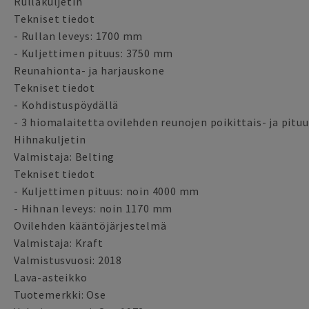
Rullakuljetin
Tekniset tiedot
- Rullan leveys: 1700 mm
- Kuljettimen pituus: 3750 mm
Reunahionta- ja harjauskone
Tekniset tiedot
- Kohdistuspöydällä
- 3 hiomalaitetta ovilehden reunojen poikittais- ja pitu
Hihnakuljetin
Valmistaja: Belting
Tekniset tiedot
- Kuljettimen pituus: noin 4000 mm
- Hihnan leveys: noin 1170 mm
Ovilehden kääntöjärjestelmä
Valmistaja: Kraft
Valmistusvuosi: 2018
Lava-asteikko
Tuotemerkki: Ose