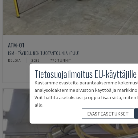
ATM-01
ISM - TÄYDELLINEN TUOTANTOLINJA (PUU)
BELGIA
2023
770 TUNNIT
Tietosuojailmoitus EU-käyttäjille
Käytämme evästeitä parantaaksemme kokemust
analysoidaksemme sivuston käyttöä ja markkinoin
Voit hallita asetuksiasi ja oppia lisää siitä, mite
alla.
EVÄSTEASETUKSET