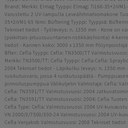
Brand: Merkki: Elmag Tyyppi: Elmag: Ti166-35+2iVM1-6
Varustettu 2 UV-lampulla Leveähihnahiomakone Tuot
35+2iVM1-65 Nimi: Büftering Tyyppi: Tyyppiä: Büfteri
Tekniset tiedot - Työleveys: n. 1350 mm - Kone on va
(poikittais-pituussuuntainen-ristikkäishionta) 4-kerr
tiedot - Kannen koko: 3000 x 1350 mm Pölynpoistojä
Bfter: Cefla Tyyppi: Cefla: TN3500/TT Valmistusvuosi
Merkki: TN3500/TT: Cefla Tyyppi: Cefla Cefla: Sprayb
2004 Tekniset tiedot - Läpikulku leveys: n. 1350 mm
ruiskutusvarsi, jossa 4 ruiskutuspäätä - Pumppuasem
pinnoituspumppua Välikuljetin Valmistaja: Cefla: Valmi
Cefla: TN3591/TT Valmistusvuosi: 2004 Jatkuvatoimi
Cefla: TN3591/TT Valmistusvuosi: 2004: Cefla Tuotenr
Cefla Type: Cefla: Valmistusvuosi: 2004 UV-kuivaustu
VN 2000/3/7500/300-24 Valmistusvuosi: 2004 UV-kui
Cefla Venjakob Valmistusvuosi: 2008 Tekniset tiedot -