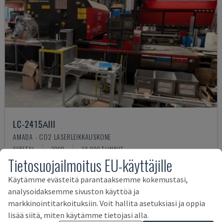
LC-2415ΑIII
AMADA - CO2 LASERLEIKKAUSKONE
SVEITSI
2000
23.000 TUNNIT
Tietosuojailmoitus EU-käyttäjille
14 000 €
Käytämme evästeitä parantaaksemme kokemustasi,
analysoidaksemme sivuston käyttöä ja
markkinointitarkoituksiin. Voit hallita asetuksiasi ja oppia
lisää siitä, miten käytämme tietojasi alla.