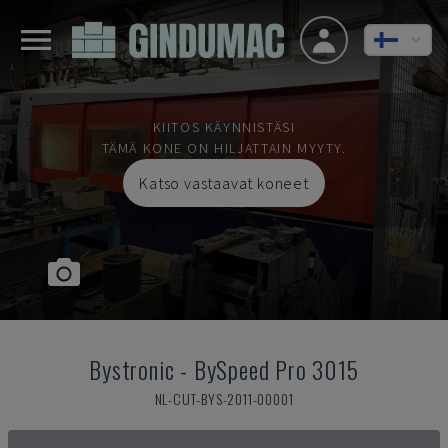
KIITOS KÄYNNISTÄSI
TÄMÄ KONE ON HILJATTAIN MYYTY.
Katso vastaavat koneet
Bystronic
-
BySpeed Pro 3015
NL-CUT-BYS-2011-00001