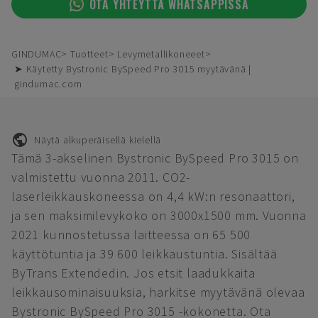
OTA YHTEYTTÄ WHATSAPPISSA
GINDUMAC
Tuotteet
Levymetallikoneeet
➤ Käytetty Bystronic BySpeed Pro 3015 myytävänä |
gindumac.com
Näytä alkuperäisellä kielellä
Tämä 3-akselinen Bystronic BySpeed Pro 3015 on
valmistettu vuonna 2011. CO2-
laserleikkauskoneessa on 4,4 kW:n resonaattori,
ja sen maksimilevykoko on 3000x1500 mm. Vuonna
2021 kunnostetussa laitteessa on 65 500
käyttötuntia ja 39 600 leikkaustuntia. Sisältää
ByTrans Extendedin. Jos etsit laadukkaita
leikkausominaisuuksia, harkitse myytävänä olevaa
Bystronic BySpeed Pro 3015 -kokonetta. Ota