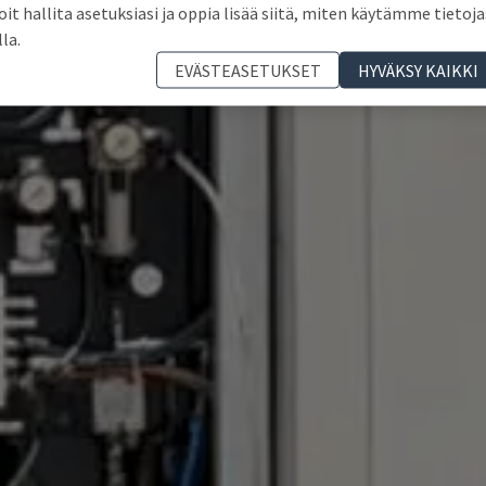
oit hallita asetuksiasi ja oppia lisää siitä, miten käytämme tietoja
lla.
EVÄSTEASETUKSET
HYVÄKSY KAIKKI