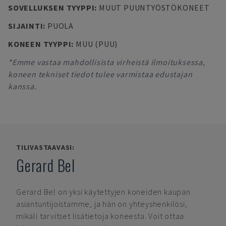
SOVELLUKSEN TYYPPI
:
MUUT PUUNTYÖSTÖKONEET
SIJAINTI
:
PUOLA
KONEEN TYYPPI
:
MUU (PUU)
*Emme vastaa mahdollisista virheistä ilmoituksessa,
koneen tekniset tiedot tulee varmistaa edustajan
kanssa.
TILIVASTAAVASI:
Gerard Bel
Gerard Bel
on yksi käytettyjen koneiden kaupan
asiantuntijoistamme, ja hän on yhteyshenkilösi,
mikäli tarvitset lisätietoja koneesta. Voit ottaa