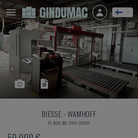
BIESSE
-
WAMHOFF
PL-BOR-BIE-2010-00001
50 000 €