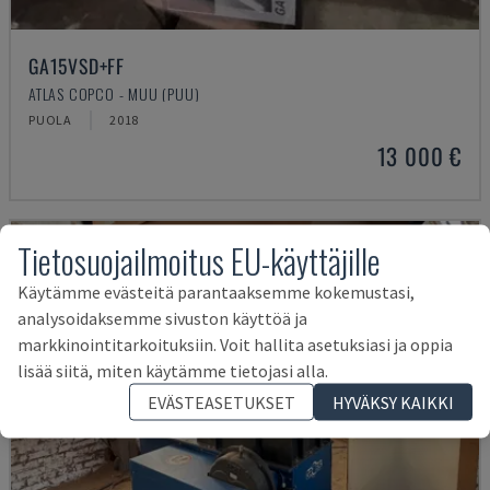
GA15VSD+FF
ATLAS COPCO - MUU (PUU)
PUOLA
2018
13 000 €
Tietosuojailmoitus EU-käyttäjille
Käytämme evästeitä parantaaksemme kokemustasi,
analysoidaksemme sivuston käyttöä ja
markkinointitarkoituksiin. Voit hallita asetuksiasi ja oppia
lisää siitä, miten käytämme tietojasi alla.
EVÄSTEASETUKSET
HYVÄKSY KAIKKI