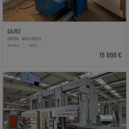
GAZ62
GROSS - MUU (PUU)
PUOLA
2015
15 000 €