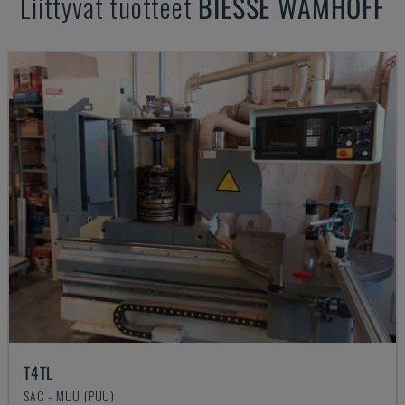
Liittyvät tuotteet
BIESSE
WAMHOFF
T4TL
SAC - MUU (PUU)