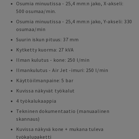
Osumia minuutissa - 25,4 mm:n jako, X-akseli:
500 osumaa/min.
Osumia minuutissa - 25,4 mm:n jako, Y-akseli: 330
osumaa/min
Suurin iskun pituus: 37 mm
Kytketty kuorma: 27 kVA
Ilman kulutus - kone: 250 l/min
Ilmankulutus - Air Jet -imuri: 250 l/min
Käyttöilmanpaine: 5 bar
Kuvissa näkyvät työkalut
4 työkalukaappia
Tekninen dokumentaatio (manuaalinen
skannaus)
Kuvissa näkyvä kone + mukana tuleva
työkalupaketti