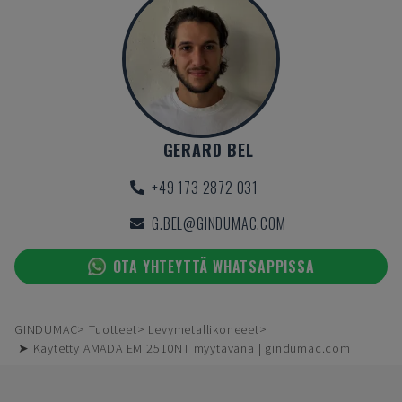
GERARD BEL
+49 173 2872 031
G.BEL@GINDUMAC.COM
OTA YHTEYTTÄ WHATSAPPISSA
GINDUMAC
Tuotteet
Levymetallikoneeet
➤ Käytetty AMADA EM 2510NT myytävänä | gindumac.com