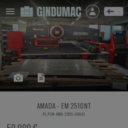
AMADA
-
EM 2510NT
PL-PUN-AMA-2005-00001
50 000 €