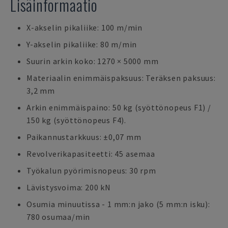
Lisäinformaatio
X-akselin pikaliike: 100 m/min
Y-akselin pikaliike: 80 m/min
Suurin arkin koko: 1270 × 5000 mm
Materiaalin enimmäispaksuus: Teräksen paksuus:
3,2 mm
Arkin enimmäispaino: 50 kg (syöttönopeus F1) /
150 kg (syöttönopeus F4).
Paikannustarkkuus: ±0,07 mm
Revolverikapasiteetti: 45 asemaa
Työkalun pyörimisnopeus: 30 rpm
Lävistysvoima: 200 kN
Osumia minuutissa - 1 mm:n jako (5 mm:n isku):
780 osumaa/min