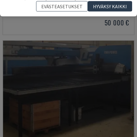
AMADA - REVOLVERLÄVISTYSKONE
EVÄSTEASETUKSET
HYVÄKSY KAIKKI
PUOLA
2005
14.300 TUNNIT
50 000 €